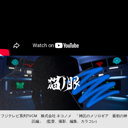
フジテレビ系列TVCM 株式会社 ネコノメ 「神託のメソロギア 最初の神
託編」 (監督、撮影、編集、カラコレ)