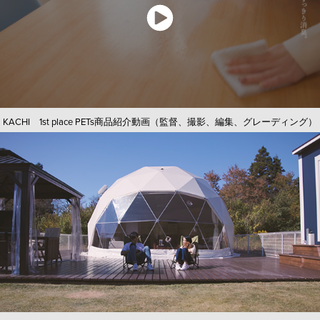
KACHI 1st place PETs商品紹介動画（監督、撮影、編集、グレーディング）