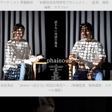
アーティスト 齊藤帆奈 「粘菌染色共同研究プロジェクト」 (監督、撮影、
編集、カラコレ)
岩佐美紀 「phaino 〜話さない対話の発見〜」（映像監督、動画撮影、スチ
ール撮影）