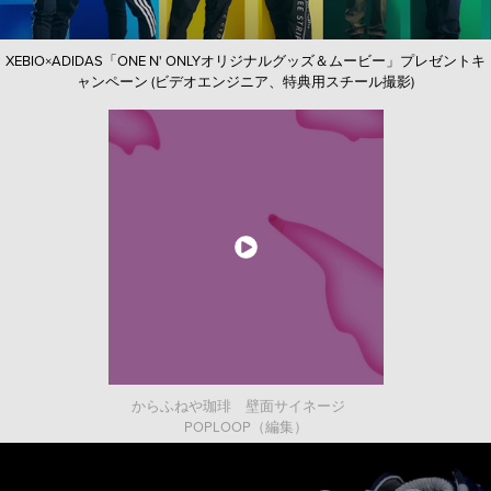
XEBIO×ADIDAS「ONE N' ONLYオリジナルグッズ＆ムービー」プレゼントキ
ャンペーン (ビデオエンジニア、特典用スチール撮影)
からふねや珈琲 壁面サイネージ
POPLOOP（編集）