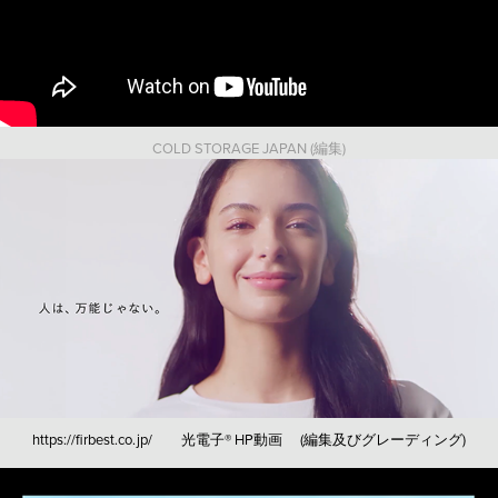
COLD STORAGE JAPAN (編集)
https://firbest.co.jp/ 光電子®︎ HP動画 (編集及びグレーディング)