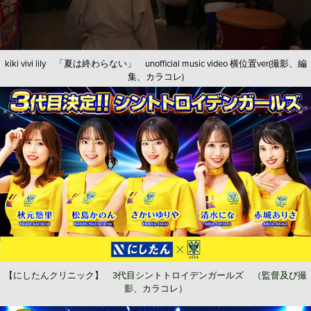
kiki vivi lily 「夏は終わらない」 unofficial music video 横位置ver(撮影、編
集、カラコレ)
【にしたんクリニック】 3代目シントトロイデンガールズ （監督及び撮
影、カラコレ）