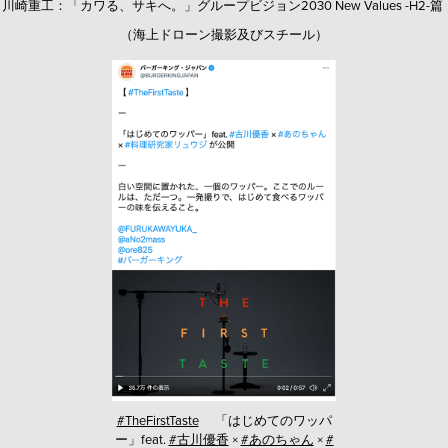
川崎重工：「カワる、サキへ。」グループビジョン2030 New Values -H2-篇
（海上ドローン撮影及びスチール）
#TheFirstTaste
「はじめてのワッパ
ー」feat.
#古川優香
×
#あのちゃん
×
#